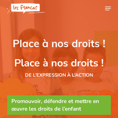
Skip
Panneau de gestion des cookies
Menu
to
main
content
Place à nos droits !
Place à nos droits !
DE L’EXPRESSION À L’ACTION
Promouvoir, défendre et mettre en
œuvre les droits de l’enfant