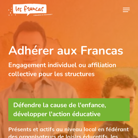
Skip
Panneau de gestion des cookies
Menu
to
main
content
Adhérer aux Francas
Engagement individuel ou affiliation
collective pour les structures
Défendre la cause de l'enfance,
développer l'action éducative
Présents et actifs au niveau local en fédérant
des organisateurs de loisirs éducatifs, les