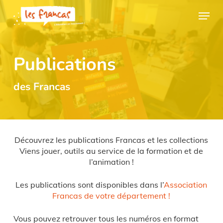
Skip
Panneau de gestion des cookies
Menu
to
main
content
Publications
des Francas
Découvrez les publications Francas et les collections
Viens jouer, outils au service de la formation et de
l’animation !
Les publications sont disponibles dans l’
Association
Francas de votre département !
Vous pouvez retrouver tous les numéros en format