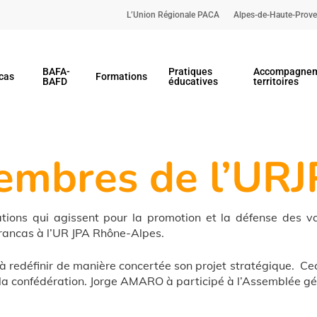
L’Union Régionale PACA
Alpes-de-Haute-Prov
BAFA-
Pratiques
Accompagnem
cas
Formations
BAFD
éducatives
territoires
mbres de l’UR
ions qui agissent pour la promotion et la défense des vaca
rancas à l’UR JPA Rhône-Alpes.
 à redéfinir de manière concertée son projet stratégique. Ce
e la confédération. Jorge AMARO à participé à l’Assemblée g