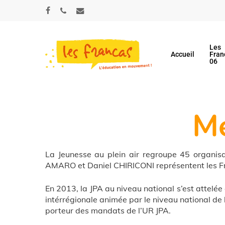
Skip
Panneau de gestion des cookies
to
facebook
phone
email
main
content
Les
Accueil
Fran
06
Me
La Jeunesse au plein air regroupe 45 organisat
AMARO et Daniel CHIRICONI représentent les F
En 2013, la JPA au niveau national s’est attelée
intérrégionale animée par le niveau national d
porteur des mandats de l’UR JPA.