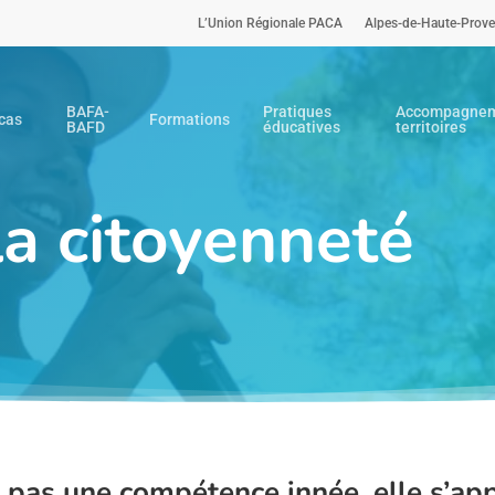
L’Union Régionale PACA
Alpes-de-Haute-Prov
BAFA-
Pratiques
Accompagnem
cas
Formations
BAFD
éducatives
territoires
la citoyenneté
t pas une compétence innée, elle s’app