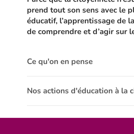
prend tout son sens avec le pl
éducatif, l’apprentissage de 
de comprendre et d’agir sur 
Ce qu'on en pense
Les Francas agissent depuis près de 70 ans pour 
la solidarité, à l’entrainement à la vie démocrat
Nos actions d'éducation à la 
enfants et les adolescents à une citoyenneté act
La citoyenneté, son apprentissage et son exerci
éducatif que ce projet soit national ou local. L
partagent la responsabilité d’installer des espa
fois aux enfants, aux adolescents et aux jeunes 
et de participer concrètement à leur transformati