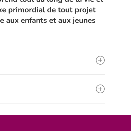
xe primordial de tout projet
re aux enfants et aux jeunes
rentissage de la responsabilité, à la pratique de
s souhaitent permettre l’accès de tous les
devoir être un axe central de tout projet
 accueillant des enfants ou des adolescents
atiques citoyennes c’est-à-dire permettant à la
conomiques, scientifiques, culturels, sociaux…)
ons de vie.