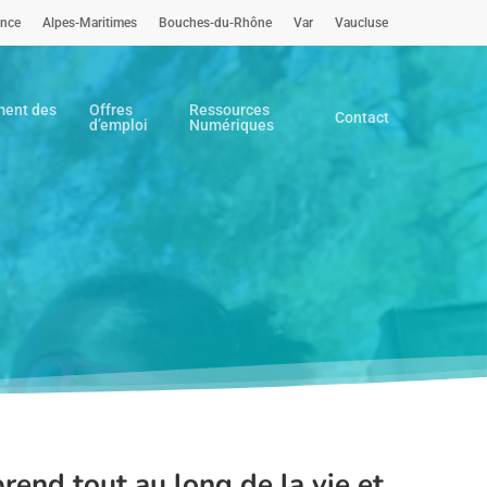
ence
Alpes-Maritimes
Bouches-du-Rhône
Var
Vaucluse
ent des
Offres
Ressources
Contact
d’emploi
Numériques
rend tout au long de la vie et