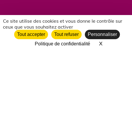
Ce site utilise des cookies et vous donne le contrôle sur
ceux que vous souhaitez activer
NOS PARTENAIRES ASSOCIATIFS
Tout accepter
Tout refuser
Personnaliser
X
Masquer le 
Politique de confidentialité