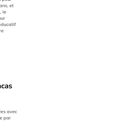
ans, et
, le
our
éducatif
re
ncas
nées avec
De par