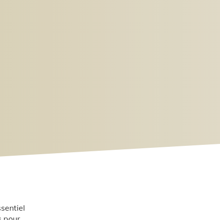
ssentiel
s pour