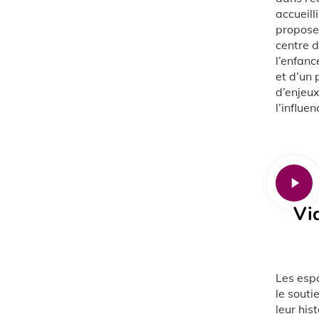
accueill
proposer
centre d
l’enfanc
et d’un 
d’enjeux
l’influe
Play
Video
Vid
Les espa
le souti
leur his